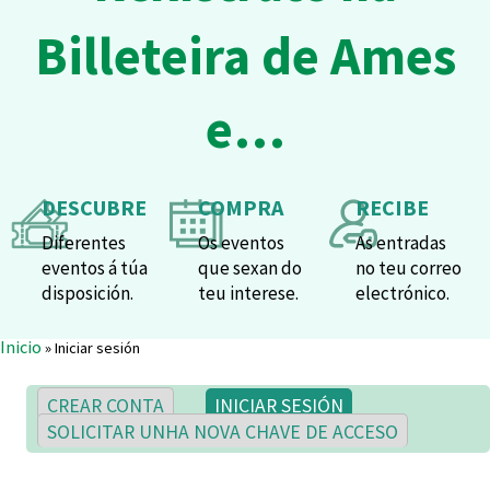
Billeteira de Ames
e…
DESCUBRE
COMPRA
RECIBE
Diferentes
Os eventos
As entradas
eventos á túa
que sexan do
no teu correo
disposición.
teu interese.
electrónico.
Vostede está aquí
Inicio
» Iniciar sesión
Pestanas principais
(SOLAPA ACTIVA)
CREAR CONTA
INICIAR SESIÓN
SOLICITAR UNHA NOVA CHAVE DE ACCESO