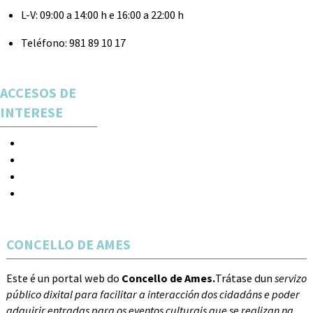
L-V:
09:00 a 14:00 h e 16:00 a 22:00 h
Teléfono:
981 89 10 17
ACCESOS DE
INTERESE
Espectáculos
Novas
Acceso
Rexistro
CONCELLO DE AMES
Este é un portal web do
Concello de Ames.
Trátase dun
servizo
público dixital para facilitar a interacción dos cidadáns e poder
adquirir entradas para os eventos culturais que se realizan na