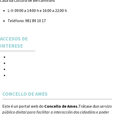
Casa da Cultura de Bertamiráns
L-V:
09:00 a 14:00 h e 16:00 a 22:00 h
Teléfono:
981 89 10 17
ACCESOS DE
INTERESE
Espectáculos
Novas
Acceso
Rexistro
CONCELLO DE AMES
Este é un portal web do
Concello de Ames.
Trátase dun
servizo
público dixital para facilitar a interacción dos cidadáns e poder