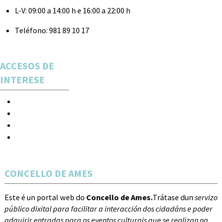
L-V:
09:00 a 14:00 h e 16:00 a 22:00 h
Teléfono:
981 89 10 17
ACCESOS DE
INTERESE
Espectáculos
Novas
Acceso
Rexistro
CONCELLO DE AMES
Este é un portal web do
Concello de Ames.
Trátase dun
servizo
público dixital para facilitar a interacción dos cidadáns e poder
adquirir entradas para os eventos culturais que se realizan na