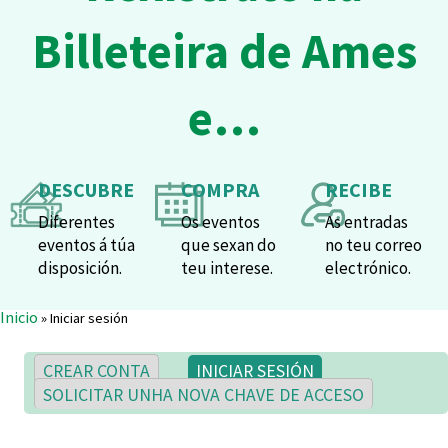
Billeteira de Ames
e…
DESCUBRE
COMPRA
RECIBE
Diferentes
Os eventos
As entradas
eventos á túa
que sexan do
no teu correo
disposición.
teu interese.
electrónico.
Vostede está aquí
Inicio
» Iniciar sesión
Pestanas principais
(SOLAPA ACTIVA)
CREAR CONTA
INICIAR SESIÓN
SOLICITAR UNHA NOVA CHAVE DE ACCESO