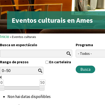
Eventos culturais en Ames
Vostede está aquí
Inicio
» Eventos culturais
Busca un espectáculo
Programa
Rango de prezos
En carteleira
€
0
50
Non hai datas dispoñibles