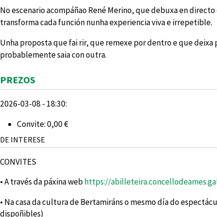
No escenario acompáñao René Merino, que debuxa en directo o
transforma cada función nunha experiencia viva e irrepetible.
Unha proposta que fai rir, que remexe por dentro e que deixa
probablemente saia con outra.
Agochar
PREZOS
2026-03-08 - 18:30:
Convite: 0,00 €
DE INTERESE
CONVITES
• A través da páxina web
https://abilleteira.concellodeames.ga
• Na casa da cultura de Bertamiráns o mesmo día do espectácu
dispoñibles)