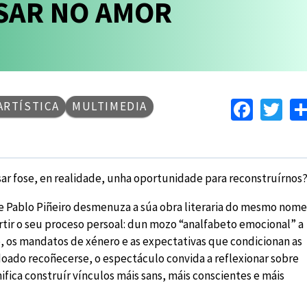
ASAR NO AMOR
Face
Tw
ARTÍSTICA
MULTIMEDIA
ar fose, en realidade, unha oportunidade para reconstruírnos
ue Pablo Piñeiro desmenuza a súa obra literaria do mesmo nome
ir o seu proceso persoal: dun mozo “analfabeto emocional” a
, os mandatos de xénero e as expectativas que condicionan as
 doado recoñecerse, o espectáculo convida a reflexionar sobre
fica construír vínculos máis sans, máis conscientes e máis