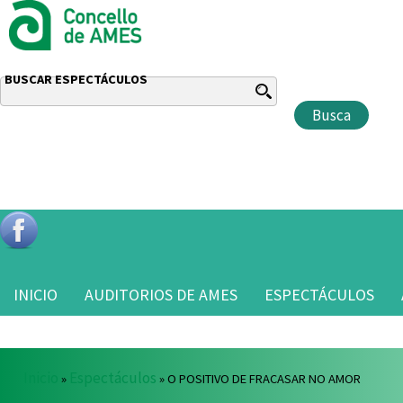
BUSCAR ESPECTÁCULOS
INICIO
AUDITORIOS DE AMES
ESPECTÁCULOS
Vostede está aquí
Inicio
Espectáculos
»
» O POSITIVO DE FRACASAR NO AMOR