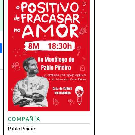
book
itter
Share
?
COMPAÑÍA
Pablo Piñeiro