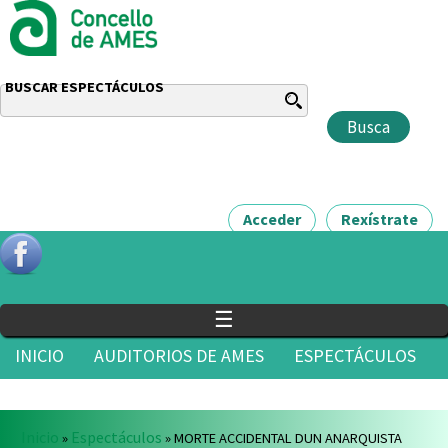
BUSCAR ESPECTÁCULOS
Acceder
Rexístrate
☰
INICIO
AUDITORIOS DE AMES
ESPECTÁCULOS
ÁREA DE CULTURA
NOVAS
CONTACTO
Vostede está aquí
Inicio
Espectáculos
»
» MORTE ACCIDENTAL DUN ANARQUISTA