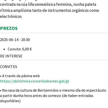
centrada na súa liña xenealóxica feminina, nunha paleta
rítmica amplísima tanto de instrumentos orgánicos como
electrónicos
Agochar
PREZOS
2025-06-14 - 20:30:
Convite: 0,00 €
DE INTERESE
CONVITES
• A través da páxina web
https://abilleteira.concellodeames.gal/gl
• Na casa da cultura de Bertamiráns o mesmo día do espectáculo
a partir dunha hora antes do comezo (de haber entradas
dispoñibles)