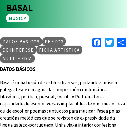
BASAL
MÚSICA
Faceb
Twi
DATOS BÁSICOS
PREZOS
DE INTERESE
FICHA ARTÍSTICA
MULTIMEDIA
DATOS BÁSICOS
Basal é unha fusión de estilos diversos, pintando a música
galega desde o magma da composición con temática
filosófica, política, persoal, social... A Pedreira ten a
capacidade de escribir versos implacables de enorme certeza
ou de escoller poemas suntuosos para musicar. Pasea polas
creacións melódicas que se revisten da expresividade da
lingua galego-portuguesa. Unha viaxe interior confesional