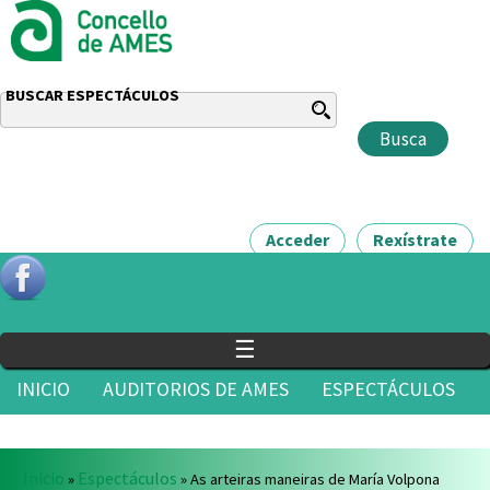
BUSCAR ESPECTÁCULOS
Acceder
Rexístrate
☰
INICIO
AUDITORIOS DE AMES
ESPECTÁCULOS
ÁREA DE CULTURA
NOVAS
CONTACTO
Vostede está aquí
Inicio
Espectáculos
»
» As arteiras maneiras de María Volpona