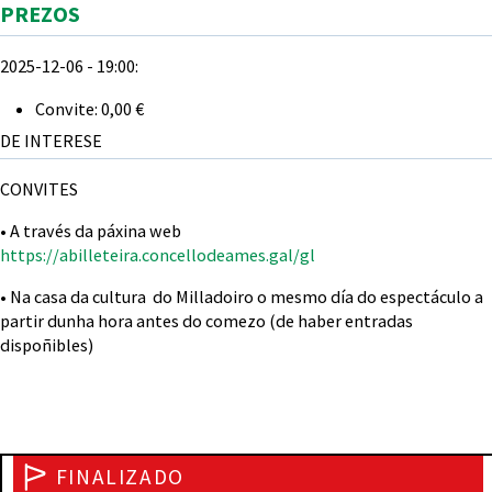
Agochar
PREZOS
2025-12-06 - 19:00:
Convite: 0,00 €
DE INTERESE
CONVITES
• A través da páxina web
https://abilleteira.concellodeames.gal/gl
• Na casa da cultura do Milladoiro o mesmo día do espectáculo a
partir dunha hora antes do comezo (de haber entradas
dispoñibles)
FINALIZADO