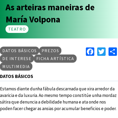
As arteiras maneiras de
María Volpona
TEATRO
Faceb
Twi
DATOS BÁSICOS
PREZOS
DE INTERESE
FICHA ARTÍSTICA
MULTIMEDIA
DATOS BÁSICOS
Estamos diante dunha fábula descarnada que xira arredor da
avaricia e da luxuria. Ao mesmo tempo constitúe unha mordaz
sátira que denuncia a debilidade humana e ata onde nos
poden facer chegar as ansias por acumular beneficios e poder.