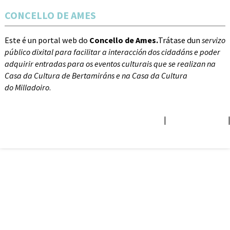
CONCELLO DE AMES
Este é un portal web do
Concello de Ames.
Trátase dun
servizo
público dixital para facilitar a interacción dos cidadáns e poder
adquirir entradas para os eventos culturais que se realizan na
Casa da Cultura de Bertamiráns e na Casa da Cultura
do Milladoiro
.
TERMOS DE USO E POLÍTICA DE PRIVACIDADE
ACCESIBILIDADE
|
|
POLÍTICA DE COOKIES