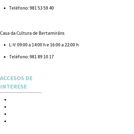
Teléfono:
981 53 59 40
Casa da Cultura de Bertamiráns
L-V:
09:00 a 14:00 h e 16:00 a 22:00 h
Teléfono:
981 89 10 17
ACCESOS DE
INTERESE
Espectáculos
Novas
Acceso
Rexistro