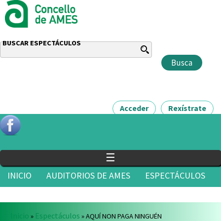
BUSCAR ESPECTÁCULOS
Acceder
Rexístrate
☰
INICIO
AUDITORIOS DE AMES
ESPECTÁCULOS
ÁREA DE CULTURA
NOVAS
CONTACTO
Vostede está aquí
Inicio
Espectáculos
»
» AQUÍ NON PAGA NINGUÉN